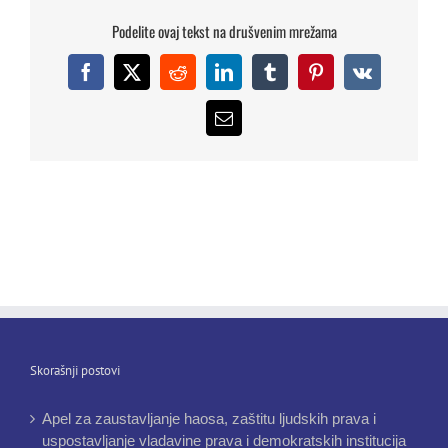
Podelite ovaj tekst na drušvenim mrežama
Facebook
X
Reddit
LinkedIn
Tumblr
Pinterest
Vk
Email
Skorašnji postovi
Apel za zaustavljanje haosa, zaštitu ljudskih prava i
uspostavljanje vladavine prava i demokratskih institucija