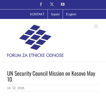
Skip
Facebook
X
YouTube
to
content
KONTAKT
Srpski
English
UN Security Council Mission on Kosovo May
10
14. 02. 2018.