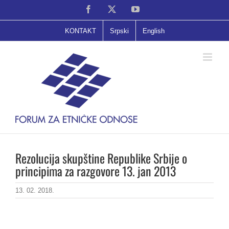
Skip
Facebook
X
YouTube
to
content
KONTAKT
Srpski
English
Rezolucija skupštine Republike Srbije o
principima za razgovore 13. jan 2013
13. 02. 2018.