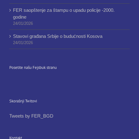
FER saopštenje za štampu o upadu policije -2000.
godine
24/01/2026
Stavovi građana Srbije o budućnosti Kosova
24/01/2026
Posetite našu Fejsbuk stranu
Skorašnji Twitovi
Tweets by FER_BGD
Kontakt