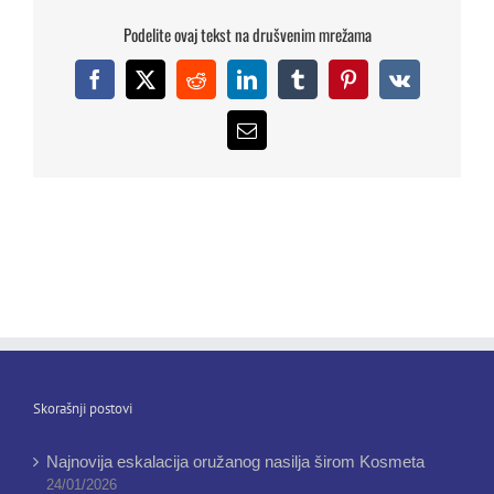
Podelite ovaj tekst na drušvenim mrežama
Facebook
X
Reddit
LinkedIn
Tumblr
Pinterest
Vk
Email
Skorašnji postovi
Najnovija eskalacija oružanog nasilja širom Kosmeta
24/01/2026