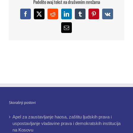
Podelite ovaj tekst na drušvenim mrežama
Facebook
X
Reddit
LinkedIn
Tumblr
Pinterest
Vk
Email
Skorašnji postovi
Apel za zaustavljanje haosa, zaštitu ljudskih prava i
uspostavljanje vladavine prava i demokratskih institucija
na Kosovu