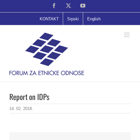
Skip
Facebook
X
YouTube
to
content
KONTAKT
Srpski
English
Report on IDPs
14. 02. 2018.