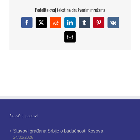
Podelite ovaj tekst na drušvenim mrežama
Facebook
X
Reddit
LinkedIn
Tumblr
Pinterest
Vk
Email
Skorašnji postovi
Stavovi građana Srbije o budućnosti Kosova
24/01/2026