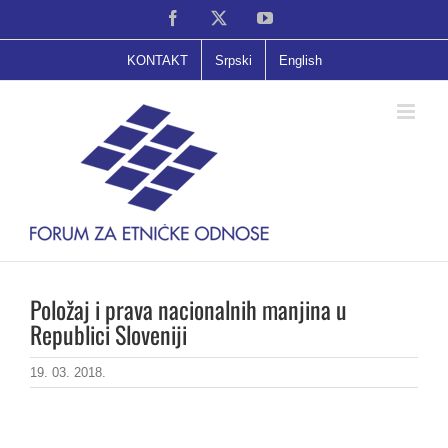
Skip
Facebook
X
YouTube
to
content
KONTAKT
Srpski
English
Položaj i prava nacionalnih manjina u
Republici Sloveniji
19. 03. 2018.