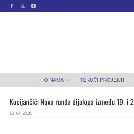
Skip
Facebook
X
YouTube
to
content
O NAMA
TEKUĆI PROJEKTI
Kocijančič: Nova runda dijaloga između 19. i 2
18. 04. 2018.