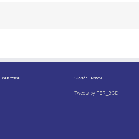
jsbuk stranu
Skorašnji Twitovi
Tweets by FER_BGD