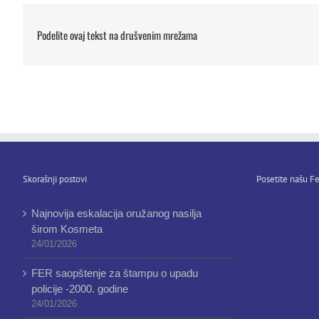
Podelite ovaj tekst na drušvenim mrežama
Skorašnji postovi
Posetite našu Fe
Najnovija eskalacija oružanog nasilja
širom Kosmeta
24/01/2026
FER saopštenje za štampu o upadu
policije -2000. godine
24/01/2026