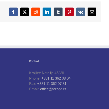
Facebook
X
Reddit
LinkedIn
Tumblr
Pinterest
Vk
Email
Kontakt
Kraljice Natalije 45/VII
Phone:
+381 11 362 08 04
Fax:
+381 11 362 07 81
Email:
office@ferbgd.rs