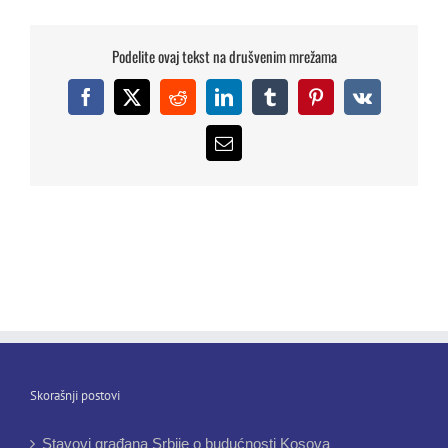
Podelite ovaj tekst na drušvenim mrežama
Facebook
X
Reddit
LinkedIn
Tumblr
Pinterest
Vk
Email
Skorašnji postovi
Stavovi građana Srbije o budućnosti Kosova