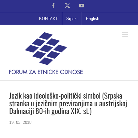
Skip
Facebook
X
YouTube
to
content
KONTAKT
Srpski
English
Jezik kao ideološko-politički simbol (Srpska
stranka u jezičnim previranjima u austrijskoj
Dalmaciji 80-ih godina XIX. st.)
19. 03. 2018.