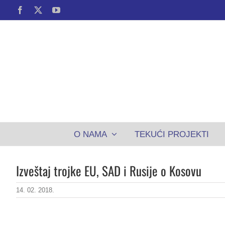
Skip
Facebook
X
YouTube
to
content
O NAMA
TEKUĆI PROJEKTI
Izveštaj trojke EU, SAD i Rusije o Kosovu
14. 02. 2018.