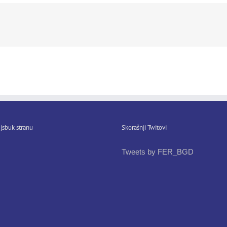
jsbuk stranu
Skorašnji Twitovi
Tweets by FER_BGD