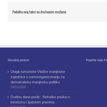
Podelite ovaj tekst na drušvenim mrežama
Skorašnji postovi
Posetite našu Fe
Uloga rumunske Vlaške manjinske
zajednice u samoorganizovanju za
demokratsku manjinsku politiku
24/01/2026
Godinu dana posle : Nekoliko pouka o
terorizmu i ljudskim pravima