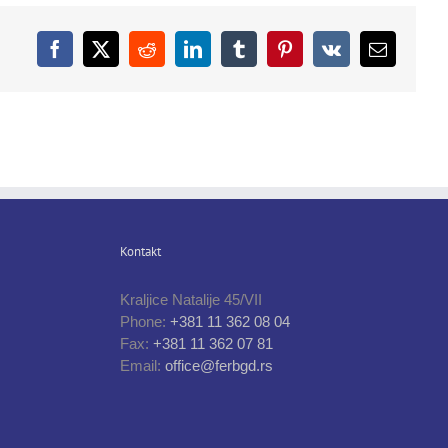
Facebook
X
Reddit
LinkedIn
Tumblr
Pinterest
Vk
Email
Kontakt
Kraljice Natalije 45/VII
Phone:
+381 11 362 08 04
Fax:
+381 11 362 07 81
Email:
office@ferbgd.rs