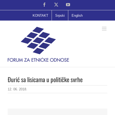
Skip
Facebook
X
YouTube
to
content
KONTAKT
Srpski
English
Đurić sa lisicama u političke svrhe
12. 06. 2018.