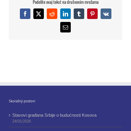
Podelite ovaj tekst na drušvenim mrežama
Facebook
X
Reddit
LinkedIn
Tumblr
Pinterest
Vk
Email
Skorašnji postovi
Stavovi građana Srbije o budućnosti Kosova
24/01/2026