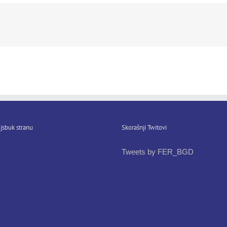
jsbuk stranu
Skorašnji Twitovi
Tweets by FER_BGD