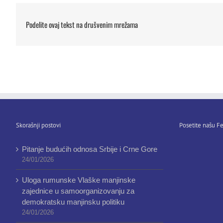
Podelite ovaj tekst na drušvenim mrežama
Skorašnji postovi
Posetite našu Fe
Pitanje budućih odnosa Srbije i Crne Gore
24/01/2026
Uloga rumunske Vlaške manjinske
zajednice u samoorganizovanju za
demokratsku manjinsku politiku
24/01/2026