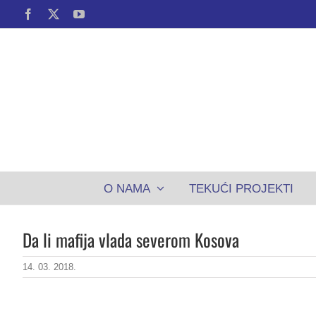
Skip
Facebook
X
YouTube
to
content
O NAMA
TEKUĆI PROJEKTI
Da li mafija vlada severom Kosova
14. 03. 2018.