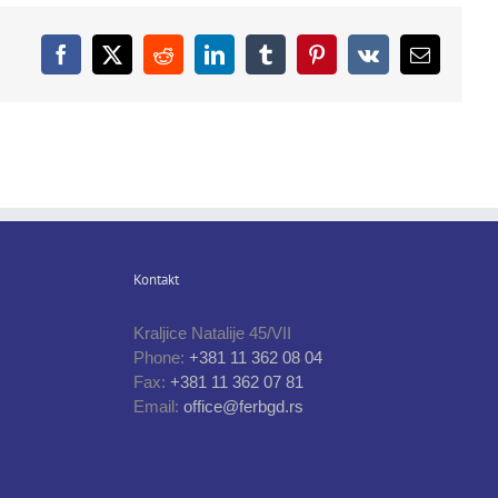
Facebook
X
Reddit
LinkedIn
Tumblr
Pinterest
Vk
Email
Kontakt
Kraljice Natalije 45/VII
Phone:
+381 11 362 08 04
Fax:
+381 11 362 07 81
Email:
office@ferbgd.rs