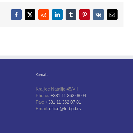
Facebook
X
Reddit
LinkedIn
Tumblr
Pinterest
Vk
Email
Kontakt
Kraljice Natalije 45/VII
Phone:
+381 11 362 08 04
Fax:
+381 11 362 07 81
Email:
office@ferbgd.rs