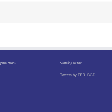
jsbuk stranu
Skorašnji Twitovi
Tweets by FER_BGD