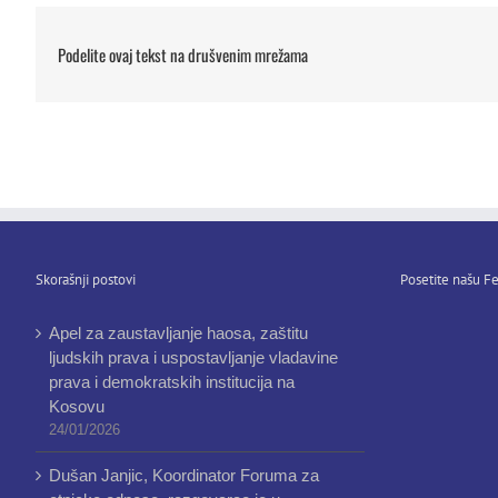
Podelite ovaj tekst na drušvenim mrežama
Skorašnji postovi
Posetite našu Fe
Apel za zaustavljanje haosa, zaštitu
ljudskih prava i uspostavljanje vladavine
prava i demokratskih institucija na
Kosovu
24/01/2026
Dušan Janjic, Koordinator Foruma za