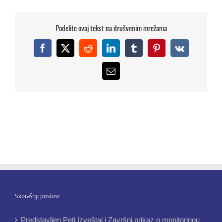
Podelite ovaj tekst na drušvenim mrežama
Facebook
X
Reddit
LinkedIn
Tumblr
Pinterest
Vk
Email
Skorašnji postovi
Predstavljen Peti Izveštaj i Završni prikaz o monitoringu