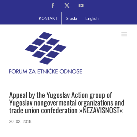
Skip
Facebook
X
YouTube
to
content
KONTAKT
Srpski
English
Appeal by the Yugoslav Action group of
Yugoslav nongovermental organizations and
trade union confederation »NEZAVISNOST«
20. 02. 2018.