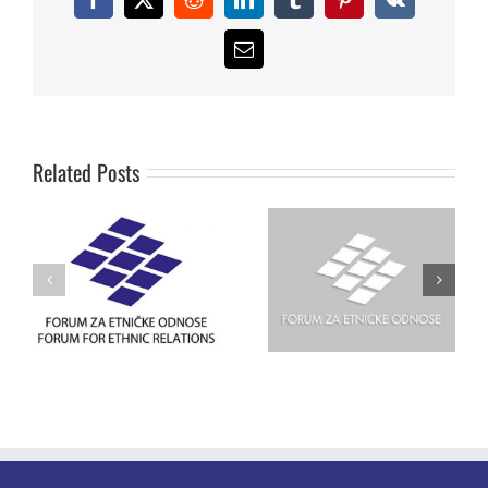
Facebook
X
Reddit
LinkedIn
Tumblr
Pinterest
Vk
Email
FER saopštenje za
Stavovi građana Srbije o
štampu o upadu policije
budućnosti Kosova
-2000. godine
Related Posts