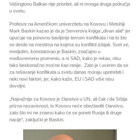
Vašingtonu Balkan nije prioritet, ali ni mnoga druga područja
u svetu.
Profesor na Američkom univerzitetu na Kosovu i Metohiji
Mark Baskin kazao je da je Serverova knjiga „divan alat“ jer
upućuje na ponovno bavljenje temom konflikata i na to što
se desilo na mestima na kojima su konflikti izbijali. Svet se,
medjutim, konstatovao je Baskin, značajno u
međuvremenu promenio, a ni SAD, kako je rekao, nisu
tako beskonačno moćne kao ranije. Zato je i uveren da se
za rešavanje konflikata u svetu danas moraju upotrebiti i
neki novi faktori, jer, kako kaže, EU i SAD više nisu
dovoljni.
„Najvažnije za Kosovo je članstvo u UN, ali čak i da Srbija
prizna nezavisnost, to Kosovu neće obezbediti članstvo,
zato što mi ne znamo kako će se poneti Rusija ili druge
nacije“, zaključio je Baskin.