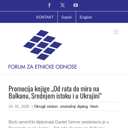
Skip
Facebook
X
YouTube
to
content
KONTAKT
Srpski
English
Promocija knjige „Od rata do mira na
Balkanu, Srednjem istoku i u Ukrajini“
24. 01. 2026.
|
Okrugli stolovi
,
unutrašnji dijalog
,
Vesti
Bivši američki diplomata Daniel Server predstavio je u