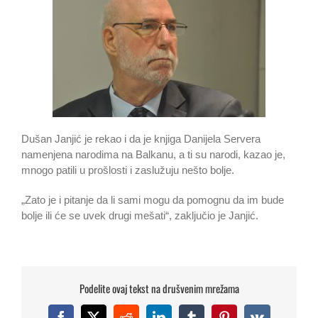
Dušan Janjić je rekao i da je knjiga Danijela Servera
namenjena narodima na Balkanu, a ti su narodi, kazao je,
mnogo patili u prošlosti i zaslužuju nešto bolje.
„Zato je i pitanje da li sami mogu da pomognu da im bude
bolje ili će se uvek drugi mešati“, zaključio je Janjić.
Podelite ovaj tekst na drušvenim mrežama