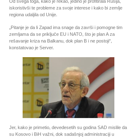
Od svega toga, kako je rekao, jedino je profitirala Rusija,
iskoristivši te probleme za svoje interese i kako bi zemlje
regiona udaljila od Unije.
„Pitanje je da li Zapad ima snage da završi i pomogne tim
zemljama da se priključe EU i NATO, što je plan A za
rešavanje kriza na Balkanu, dok plan B i ne postoji“,
konstatovao je Server.
Jer, kako je primetio, devedesetih su godina SAD mislile da
su Kosovo i BiH važni, dok sadašnjoj administraciji u