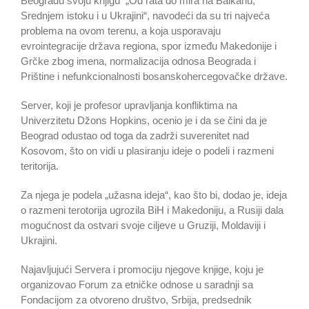
Beogradu svoju knjigu „Od rata do mira na Balkanu,
Srednjem istoku i u Ukrajini“, navodeći da su tri najveća
problema na ovom terenu, a koja usporavaju
evrointegracije država regiona, spor između Makedonije i
Grčke zbog imena, normalizacija odnosa Beograda i
Prištine i nefunkcionalnosti bosanskohercegovačke države.
Server, koji je profesor upravljanja konfliktima na
Univerzitetu Džons Hopkins, ocenio je i da se čini da je
Beograd odustao od toga da zadrži suverenitet nad
Kosovom, što on vidi u plasiranju ideje o podeli i razmeni
teritorija.
Za njega je podela „užasna ideja“, kao što bi, dodao je, ideja
o razmeni terotorija ugrozila BiH i Makedoniju, a Rusiji dala
mogućnost da ostvari svoje ciljeve u Gruziji, Moldaviji i
Ukrajini.
Najavljujući Servera i promociju njegove knjige, koju je
organizovao Forum za etničke odnose u saradnji sa
Fondacijom za otvoreno društvo, Srbija, predsednik