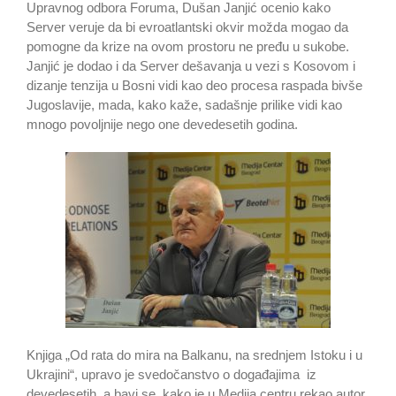
Upravnog odbora Foruma, Dušan Janjić ocenio kako
Server veruje da bi evroatlantski okvir možda mogao da
pomogne da krize na ovom prostoru ne pređu u sukobe.
Janjić je dodao i da Server dešavanja u vezi s Kosovom i
dizanje tenzija u Bosni vidi kao deo procesa raspada bivše
Jugoslavije, mada, kako kaže, sadašnje prilike vidi kao
mnogo povoljnije nego one devedesetih godina.
Knjiga „Od rata do mira na Balkanu, na srednjem Istoku i u
Ukrajini“, upravo je svedočanstvo o događajima iz
devedesetih, a bavi se, kako je u Medija centru rekao autor,