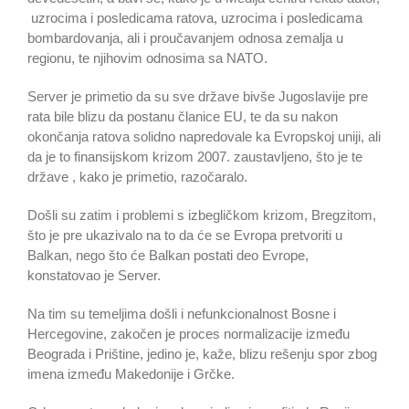
uzrocima i posledicama ratova, uzrocima i posledicama
bombardovanja, ali i proučavanjem odnosa zemalja u
regionu, te njihovim odnosima sa NATO.
Server je primetio da su sve države bivše Jugoslavije pre
rata bile blizu da postanu članice EU, te da su nakon
okončanja ratova solidno napredovale ka Evropskoj uniji, ali
da je to finansijskom krizom 2007. zaustavljeno, što je te
države , kako je primetio, razočaralo.
Došli su zatim i problemi s izbegličkom krizom, Bregzitom,
što je pre ukazivalo na to da će se Evropa pretvoriti u
Balkan, nego što će Balkan postati deo Evrope,
konstatovao je Server.
Na tim su temeljima došli i nefunkcionalnost Bosne i
Hercegovine, zakočen je proces normalizacije između
Beograda i Prištine, jedino je, kaže, blizu rešenju spor zbog
imena između Makedonije i Grčke.