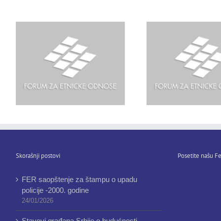
Kosovu
Roma, Dr Nikolau Ge
Skorašnji postovi
Posetite našu Fe
FER saopštenje za štampu o upadu
policije -2000. godine
24/01/2026
Stavovi građana Srbije o budućnosti