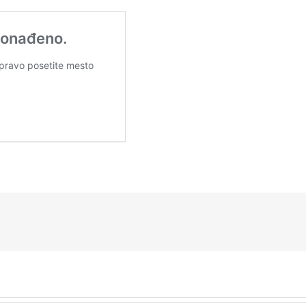
nator
dnose,
Visoki komesar OEBS-a za
Pitanje
radu, s
nacionalne manjine gospodin
 pitanja
Max van der Stoel