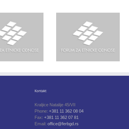
Kontakt
Kraljice Natalije 45/VII
Phone:
+381 11 362 08 04
Fax:
+381 11 362 07 81
Email:
office@ferbgd.rs