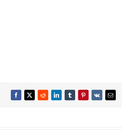
Facebook
X
Reddit
LinkedIn
Tumblr
Pinterest
Vk
Email
Uloga rumunske Vlaške
 budućih odnosa Srbije i
manjinske zajednice u
Crne Gore
samoorganizovanju za
demokratsku manjinsku politiku