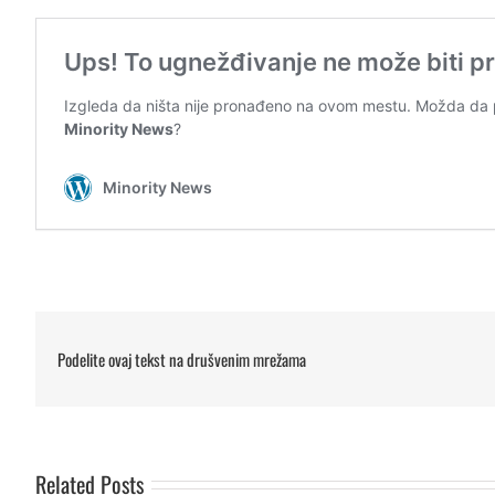
Podelite ovaj tekst na drušvenim mrežama
Apel za zaustavljanje haosa,
Dušan Janjic, Koordi
zaštitu ljudskih prava i
Foruma za etnicke o
uspostavljanje vladavine prava i
razgovarao je u Beog
demokratskih institucija na
Ambasadorom OEBS-a za
Related Posts