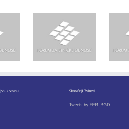
orgiu
jsbuk stranu
Skorašnji Twitovi
Tweets by FER_BGD