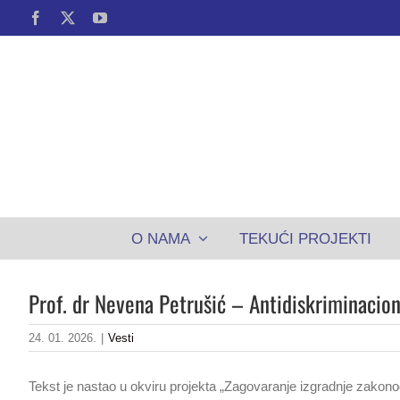
Skip
Facebook
X
YouTube
to
content
O NAMA
TEKUĆI PROJEKTI
Prof. dr Nevena Petrušić – Antidiskriminacion
24. 01. 2026.
|
Vesti
Tekst je nastao u okviru projekta „Zagovaranje izgradnje zakono