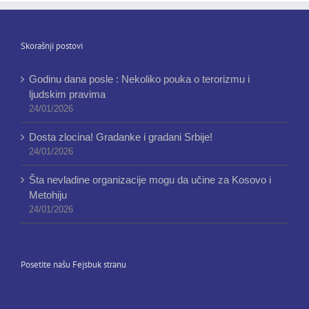
Skorašnji postovi
Godinu dana posle : Nekoliko pouka o terorizmu i
ljudskim pravima
24/01/2026
Dosta zlocina! Gradanke i gradani Srbije!
24/01/2026
Šta nevladine organizacije mogu da učine za Kosovo i
Metohiju
24/01/2026
Posetite našu Fejsbuk stranu