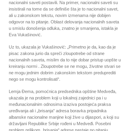
nacionalni saveti postavili. Na primer, nacionalni saveti su
insistirali na tome da se definiše šta je to nacionalni savet,
ali u zakonskom tekstu, novim izmenama nije dobijen
odgovor na to pitanje. Oblast delovanja nacionalnih saveta
u smislu donošenja odluka, znatno je smanjena, istakla je
Eva Vukašinović.
Uz to, ukazala je Vukašinović: „Primetno je da, kao da je
pisac zakona jurio da spreči zloupotrebe od strane
nacionalnih saveta, mislim da to nije dobar pristup uopšte u
kreiranju normi . Zloupotrebe se ne mogu, životne stvari se
ne mogu jednim dobrim zakonskim tekstom preduprediti
nego se mogu kontrolisati“.
Lemja Đema, pomoćnica predsednika opštine Medveđa,
ukazala je na problem koji u lokalnoj zajednici pa i u
međunacionalnim odnosima izaziva postojeća praksa
uređivanja ali i „brisanja“ adresa boravka pripadnika
albanske nacionalne manjine koji žive u dijaspori, a koji su
državljani Republike Srbije rođeni u Medveđi. Posebni
problem prilikom „brisanja“ adrese nastaje po pitanju