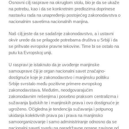
Osnovni cilj rasprave na okruglom stolu, bio je da se ukaže
na potrebu, kao i da se konkretnim predlozima doprinese
nastavku rada na unapređenju postojećeg zakonodavstva o
nacionalnim savetima nacionalnih manjina.
Naš cilj jeste da se sadašnje zakonodavstvo, a i ustavni
okvir urede da se prilagode potrebama društva u Srbiji i da
se prihvate evropske pravne tekovine. Time bi se ostalo na
putu ka Evropskoj uniji.
U raspravi je istaknuto da je uvođenje manjinske
samouprave čiji je organ nacionalni savet značajno-
dostignuće koje je zakonodavstvo i manjinsku politiku
Srbije svrstalo među pozitivne primere evropskog
zakonodavstava. Međutim, neodgovarajućim
zakonodavnim rešenjima i posebno praksom centralizma i
sužavanja ljudskih te i manjinskih prava i ovo dostignuće je
ugroženo. Očigledna je tendencija sužavanja i potpunog
ukidanja kolektivnih prava pa i prava na manjinsko
samoorganizovanje i samo administriranje odnosno da se
nacionalni saveti svedu na paradržavne organe zavisne od