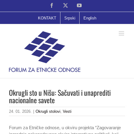
Skip
Facebook
X
YouTube
to
content
KONTAKT
Srpski
English
Okrugli sto u Nišu: Sačuvati i unaprediti
nacionalne savete
24. 01. 2026.
|
Okrugli stolovi
,
Vesti
Forum za Etničke odnose, u okviru projekta “Zagovaranje