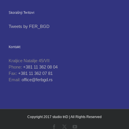
Skorašnji Twitovi
Tweets by FER_BGD
Kontakt
Kraljice Natalije 45/VII
Phone:
+381 11 362 08 04
Fax:
+381 11 362 07 81
Email:
office@ferbgd.rs
Copyright 2017
studio triD
| All Rights Reserved
Facebook
X
YouTube