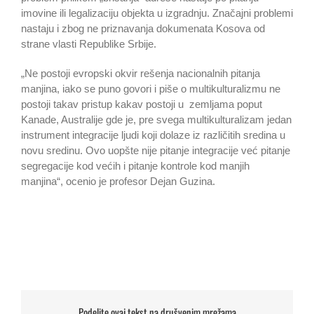
imovine ili legalizaciju objekta u izgradnju. Značajni problemi
nastaju i zbog ne priznavanja dokumenata Kosova od
strane vlasti Republike Srbije.
„Ne postoji evropski okvir rešenja nacionalnih pitanja
manjina, iako se puno govori i piše o multikulturalizmu ne
postoji takav pristup kakav postoji u zemljama poput
Kanade, Australije gde je, pre svega multikulturalizam jedan
instrument integracije ljudi koji dolaze iz različitih sredina u
novu sredinu. Ovo uopšte nije pitanje integracije već pitanje
segregacije kod većih i pitanje kontrole kod manjih
manjina“, ocenio je profesor Dejan Guzina.
Podelite ovaj tekst na drušvenim mrežama