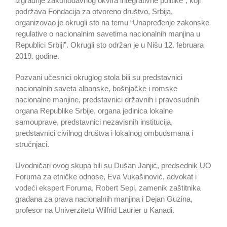
izgradnje zakonodavnog okvira integrativne politike“, koji
podržava Fondacija za otvoreno društvo, Srbija,
organizovao je okrugli sto na temu “Unapređenje zakonske
regulative o nacionalnim savetima nacionalnih manjina u
Republici Srbiji”. Okrugli sto održan je u Nišu 12. februara
2019. godine.
Pozvani učesnici okruglog stola bili su predstavnici
nacionalnih saveta albanske, bošnjačke i romske
nacionalne manjine, predstavnici državnih i pravosudnih
organa Republike Srbije, organa jedinica lokalne
samouprave, predstavnici nezavisnih institucija,
predstavnici civilnog društva i lokalnog ombudsmana i
stručnjaci.
Uvodničari ovog skupa bili su Dušan Janjić, predsednik UO
Foruma za etničke odnose, Eva Vukašinović, advokat i
vodeći ekspert Foruma, Robert Sepi, zamenik zaštitnika
građana za prava nacionalnih manjina i Dejan Guzina,
profesor na Univerzitetu Wilfrid Laurier u Kanadi.