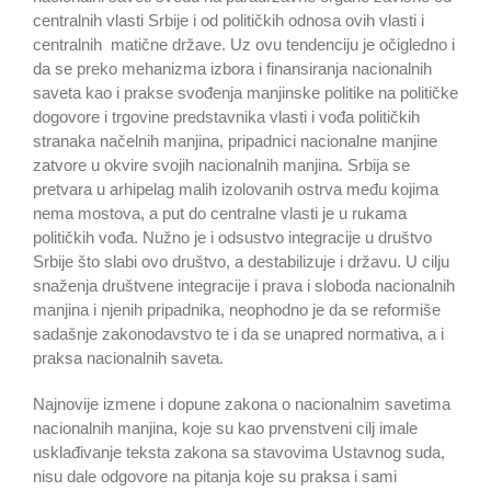
centralnih vlasti Srbije i od političkih odnosa ovih vlasti i
centralnih matične države. Uz ovu tendenciju je očigledno i
da se preko mehanizma izbora i finansiranja nacionalnih
saveta kao i prakse svođenja manjinske politike na političke
dogovore i trgovine predstavnika vlasti i vođa političkih
stranaka načelnih manjina, pripadnici nacionalne manjine
zatvore u okvire svojih nacionalnih manjina. Srbija se
pretvara u arhipelag malih izolovanih ostrva među kojima
nema mostova, a put do centralne vlasti je u rukama
političkih vođa. Nužno je i odsustvo integracije u društvo
Srbije što slabi ovo društvo, a destabilizuje i državu. U cilju
snaženja društvene integracije i prava i sloboda nacionalnih
manjina i njenih pripadnika, neophodno je da se reformiše
sadašnje zakonodavstvo te i da se unapred normativa, a i
praksa nacionalnih saveta.
Najnovije izmene i dopune zakona o nacionalnim savetima
nacionalnih manjina, koje su kao prvenstveni cilj imale
usklađivanje teksta zakona sa stavovima Ustavnog suda,
nisu dale odgovore na pitanja koje su praksa i sami