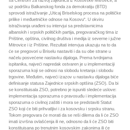
sa Centrom za razvoj zajednica iz Kosovske Mitrovice, a
uz podršku Balkanskog fonda za demokratiju (BTD)
sprovodi istraživanje „Uticaj Briselskog procesa na političke
prilike i međuetničke odnose na Kosovu“. U okviru
istraživanja urađeni su intervjui sa predstavnicima
albanskih i srpskih političkih partija, pregovaračkog tima iz
Prištine, opština, civilnog društva i medija iz severne i južne
Mitrovice i iz Prištine. Rezultati intervjua ukazuju na to da
će se pregovori u Briselu nastaviti i da su obe strane u
načelu posvećene nastavku dijaloga. Prema tvrdnjama
ispitanika, najveći napredak ostvaren je u implementaciji
sporazuma koji se odnosi na slobodu kretanja i slobodu
trgovine. Međutim, najveći izazov u nastavku dijaloga biće
definisanje statusa Zajednice srpskih optšina (ZSO). Da bi
se konstituisala ZSO, potrebno je ispuniti sledeće uslove:
implementacija sporazuma o pravosuđu i implementacija
sporazuma o civilnoj zaštiti i mora se predstaviti Statut
ZSO koji će biti prihvatljivi i za kosovsku i srpsku stranu.
Tokom pregovara će morati da se reši dilema da li će ZSO
imati izvršna ovlašćenja ili ne, odnosno da li će ZSO biti
konstituisana po trenutnim kosovskim zakonima ili će