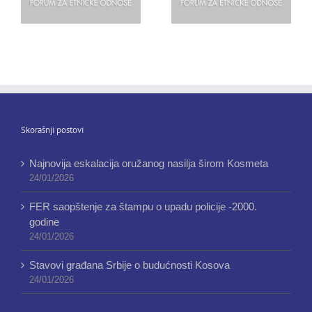
Skorašnji postovi
Najnovija eskalacija oružanog nasilja širom Kosmeta
24/01/2026
FER saopštenje za štampu o upadu policije -2000.
godine
24/01/2026
Stavovi građana Srbije o budućnosti Kosova
24/01/2026