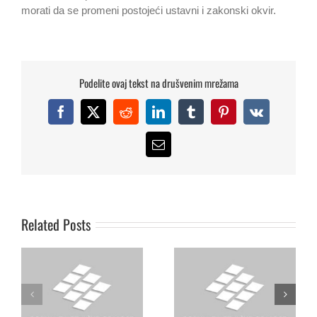
morati da se promeni postojeći ustavni i zakonski okvir.
Podelite ovaj tekst na drušvenim mrežama
Facebook
X
Reddit
LinkedIn
Tumblr
Pinterest
Vk
Dušan Janjic,
Email
Apel za zaustavljanje
Koordinator Foruma za
haosa, zaštitu ljudskih
etnicke odnose,
prava i uspostavljanje
razgovarao je u
vladavine prava i
Beogradu, s
Related Posts
demokratskih institucija
Ambasadorom OEBS-a za
na Kosovu
pitanja Roma, Dr Nikolau
Georgiu