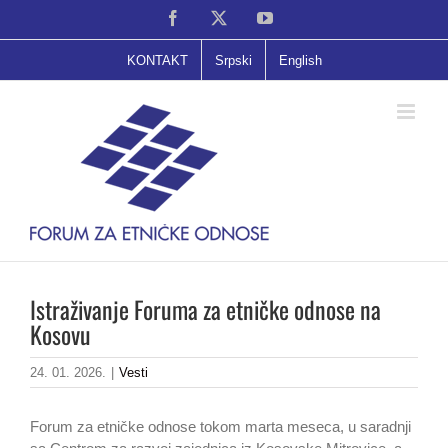
Skip
Facebook
X
YouTube
to
content
KONTAKT
Srpski
English
Istraživanje Foruma za etničke odnose na
Kosovu
24. 01. 2026.
|
Vesti
Forum za etničke odnose tokom marta meseca, u saradnji