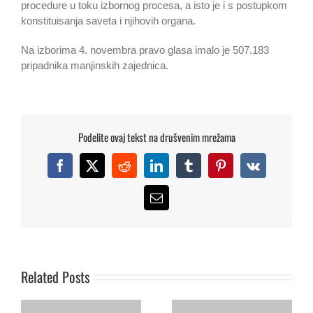
procedure u toku izbornog procesa, a isto je i s postupkom
konstituisanja saveta i njihovih organa.
Na izborima 4. novembra pravo glasa imalo je 507.183
pripadnika manjinskih zajednica.
Podelite ovaj tekst na drušvenim mrežama
Facebook
X
Reddit
LinkedIn
Tumblr
Pinterest
Vk
Dušan Janjic,
Email
Koordinator Foruma za
etnicke odnose,
Visoki komesar OEBS-a
razgovarao je u
za nacionalne manjine
Beogradu, s
gospodin Max van der
Related Posts
Ambasadorom OEBS-a za
Stoel
pitanja Roma, Dr Nikolau
Georgiu