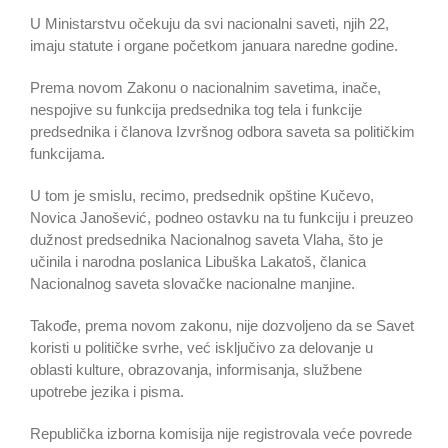
U Ministarstvu očekuju da svi nacionalni saveti, njih 22,
imaju statute i organe početkom januara naredne godine.
Prema novom Zakonu o nacionalnim savetima, inače,
nespojive su funkcija predsednika tog tela i funkcije
predsednika i članova Izvršnog odbora saveta sa političkim
funkcijama.
U tom je smislu, recimo, predsednik opštine Kučevo,
Novica Janošević, podneo ostavku na tu funkciju i preuzeo
dužnost predsednika Nacionalnog saveta Vlaha, što je
učinila i narodna poslanica Libuška Lakatoš, članica
Nacionalnog saveta slovačke nacionalne manjine.
Takođe, prema novom zakonu, nije dozvoljeno da se Savet
koristi u političke svrhe, već isključivo za delovanje u
oblasti kulture, obrazovanja, informisanja, službene
upotrebe jezika i pisma.
Republička izborna komisija nije registrovala veće povrede