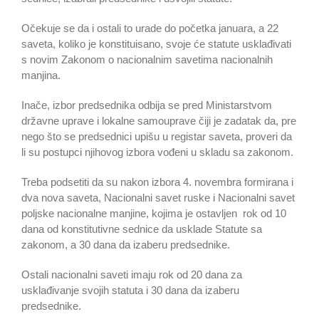
Očekuje se da i ostali to urade do početka januara, a 22
saveta, koliko je konstituisano, svoje će statute usklađivati
s novim Zakonom o nacionalnim savetima nacionalnih
manjina.
Inače, izbor predsednika odbija se pred Ministarstvom
državne uprave i lokalne samouprave čiji je zadatak da, pre
nego što se predsednici upišu u registar saveta, proveri da
li su postupci njihovog izbora vođeni u skladu sa zakonom.
Treba podsetiti da su nakon izbora 4. novembra formirana i
dva nova saveta, Nacionalni savet ruske i Nacionalni savet
poljske nacionalne manjine, kojima je ostavljen rok od 10
dana od konstitutivne sednice da usklade Statute sa
zakonom, a 30 dana da izaberu predsednike.
Ostali nacionalni saveti imaju rok od 20 dana za
usklađivanje svojih statuta i 30 dana da izaberu
predsednike.