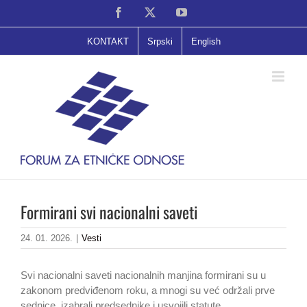
Skip
Facebook
X
YouTube
to
content
KONTAKT
Srpski
English
Formirani svi nacionalni saveti
24. 01. 2026.
|
Vesti
Svi nacionalni saveti nacionalnih manjina formirani su u
zakonom predviđenom roku, a mnogi su već održali prve
sednice, izabrali predsednike i usvojili statute.